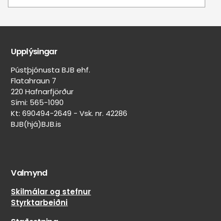
Upplýsingar
Pústþjónusta BJB ehf.
Flatahraun 7
220 Hafnarfjörður
Sími: 565-1090
Kt: 690494-2649 - Vsk. nr. 42286
BJB(hjá)BJB.is
Valmynd
Skilmálar og stefnur
Styrktarbeiðni