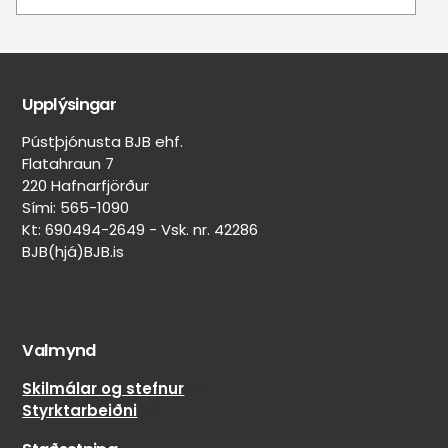
Upplýsingar
Pústþjónusta BJB ehf.
Flatahraun 7
220 Hafnarfjörður
Sími: 565-1090
Kt: 690494-2649 - Vsk. nr. 42286
BJB(hjá)BJB.is
Valmynd
Skilmálar og stefnur
Styrktarbeiðni