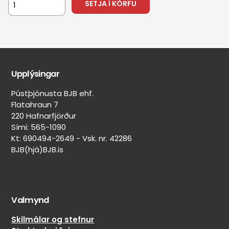
Púst
Upphækkanir
+354 565 1090
Varahlutir
Varahlutaöflun
Önnur þjónusta
Flatahraun 7
Kort
Upplýsingar
Pústþjónusta BJB ehf.
Flatahraun 7
220 Hafnarfjörður
Sími: 565-1090
Kt: 690494-2649 - Vsk. nr. 42286
BJB(hjá)BJB.is
Valmynd
Skilmálar og stefnur