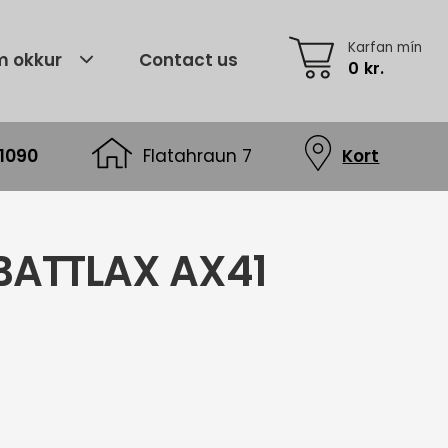
Karfan mín
 okkur
Contact us
0
kr.
1090
Flatahraun 7
Kort
 BATTLAX AX41