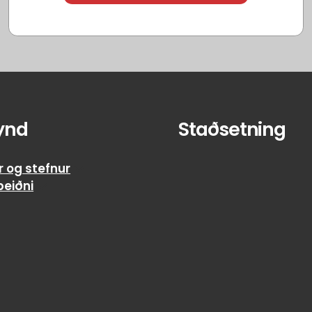
ynd
Staðsetning
r og stefnur
beiðni