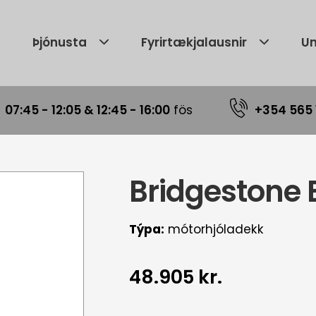
Þjónusta
Fyrirtækjalausnir
Um
|
07:45 - 12:05 & 12:45 - 16:00
fös
+354 565 
Bridgestone
Týpa:
mótorhjóladekk
48.905 kr.