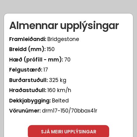
Almennar upplýsingar
Framleiðandi:
Bridgestone
Breidd (mm):
150
Hæð (prófíll - mm):
70
Felgustærð:
17
Burðarstuðull:
325 kg
Hraðastuðull:
160 km/h
Dekkjabygging:
Belted
Vörunúmer:
drm17-150/70bbax41r
SJÁ MEIRI UPPLÝSINGAR