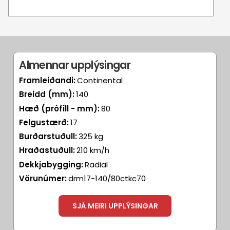
Almennar upplýsingar
Framleiðandi:
Continental
Breidd (mm):
140
Hæð (prófíll - mm):
80
Felgustærð:
17
Burðarstuðull:
325 kg
Hraðastuðull:
210 km/h
Dekkjabygging:
Radial
Vörunúmer:
drm17-140/80ctkc70
SJÁ MEIRI UPPLÝSINGAR