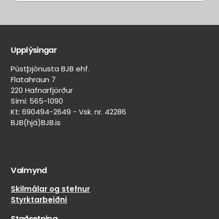
Aðrir
Aðrar
eiginleikar
merkingar
Upplýsingar
Belgur:
Heilsársdekkjamerking
Svartur
Pústþjónusta BJB ehf.
(Mud & Snow)
Felguvörn:
Flatahraun 7
Nei
On/Off-
220 Hafnarfjörður
Lekaþéttir:
road
Sími: 565-1090
Nei
skipting
Kt: 690494-2649 - Vsk. nr. 42286
80%
BJB(hjá)BJB.is
Veghljóðssvampur:
on-
Nei
road
Naglar
/
límdir:
20%
Nei
Valmynd
off-
road
Skilmálar og stefnur
Styrktarbeiðni
Staðsetning