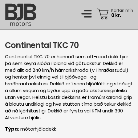
Skip
to
Karfan mín
0
kr.
main
content
Dekkjaleit
Continental TKC 70
Vörur
Aukahlutir
Continental TKC 70 er hannað sem off-road dekk fyrir
Þjónusta
þá sem keyra slóða í bland við götuakstur. Dekkið er
Dekk
með allt að 240 km/h hámarkshraða (V í hraðastuðul)
Almenn verkstæðisþjónusta
Fyrirtækjalausnir
og hentar því einnig vel til þjóðvega- og
Jaðarsportsdekk
Dekkjahótel
hraðbrautaaksturs. Dekkið er í senn hljóðlátt og stöðugt
Flotaþjónusta
Um okkur
á öllum vegum og býður upp á góða aksturseiginleika
Jaðarsportsfelgur
Felguviðgerðaþjónusta
Iðnaðardekk
utan vegar. Helstu kostir dekksins er framúrskarandi grip
BJB (um okkur)
Contact us
Keppnisdekk
á blautu undirlagi og hve stuttan tíma það tekur dekkið
Hjólbarðaþjónusta
Mannauður
að ná kjörhitastigi. Dekkið er fyrsta val KTM undir 390
Felgur
Atventure hjólin.
Pústþjónusta
07:45 - 12:05 & 12:45 - 17:00
mán - fim
Spurt og svarað
Gæludýravörur
Týpa:
mótorhjóladekk
Smurþjónusta
07:45 - 12:05 & 12:45 - 16:00
fös