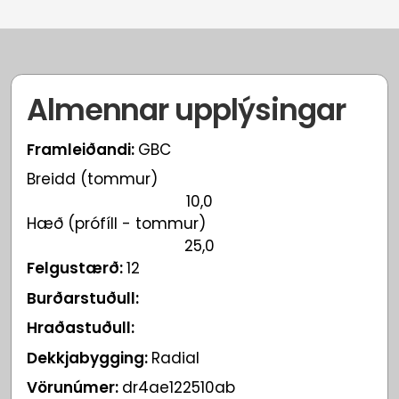
Almennar upplýsingar
Framleiðandi:
GBC
Breidd (tommur)
10,0
Hæð (prófíll - tommur)
25,0
Felgustærð:
12
Burðarstuðull:
Hraðastuðull:
Dekkjabygging:
Radial
Vörunúmer:
dr4ae122510ab