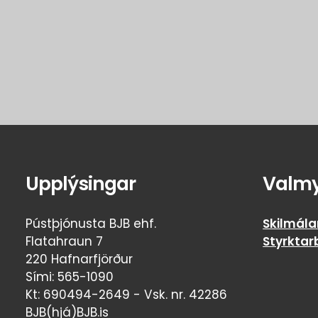
Upplýsingar
Valm
Pústþjónusta BJB ehf.
Skilmála
Flatahraun 7
Styrktar
220 Hafnarfjörður
Sími: 565-1090
Kt: 690494-2649 - Vsk. nr. 42286
BJB(hjá)BJB.is