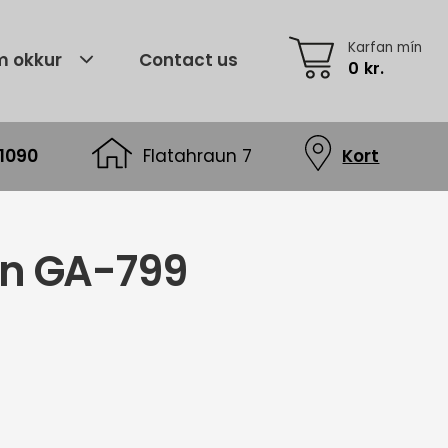
Karfan mín
 okkur
Contact us
0
kr.
1090
Flatahraun 7
Kort
rn GA-799