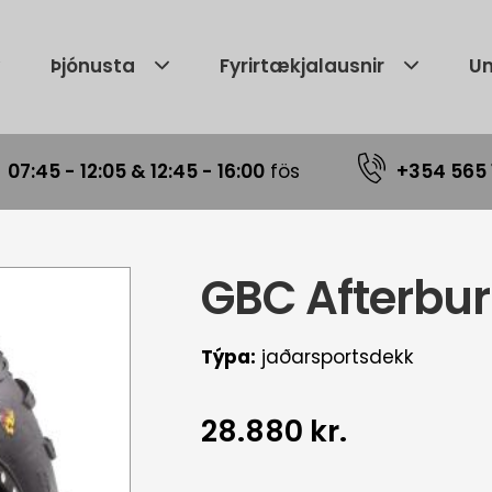
Þjónusta
Fyrirtækjalausnir
Um
|
07:45 - 12:05 & 12:45 - 16:00
fös
+354 565 
GBC Afterbu
Týpa:
jaðarsportsdekk
28.880 kr.