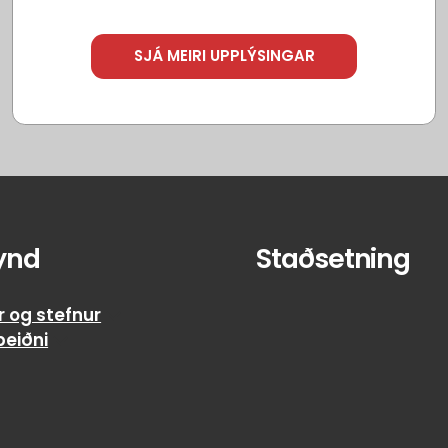
SJÁ MEIRI UPPLÝSINGAR
ynd
Staðsetning
r og stefnur
beiðni