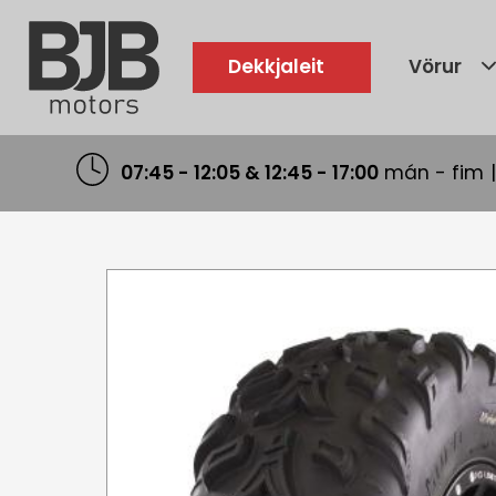
Skip
to
main
Dekkjaleit
Vörur
content
07:45 - 12:05 & 12:45 - 17:00
mán - fim