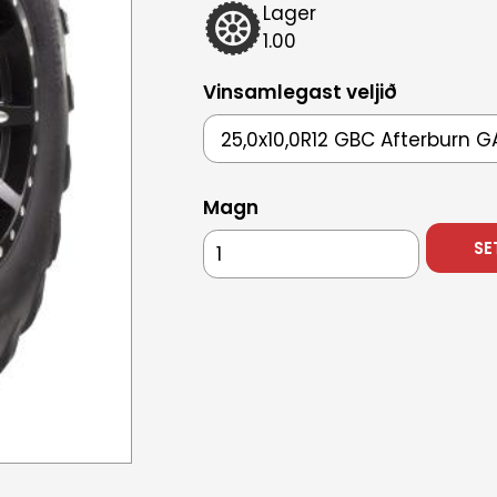
Lager
1.00
Vinsamlegast veljið
Magn