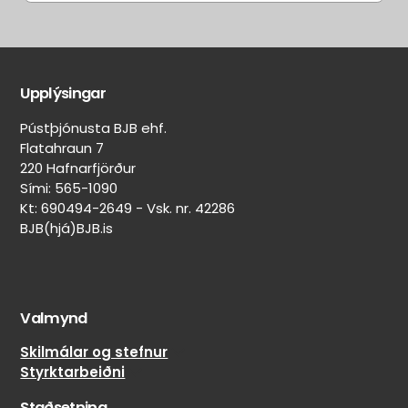
Aðrir
Aðrar
eiginleikar
merkingar
Upplýsingar
Belgur:
Heilsársdekkjamerking
Svartur
Pústþjónusta BJB ehf.
(Mud & Snow)
Felguvörn:
Flatahraun 7
Nei
On/Off-
220 Hafnarfjörður
Lekaþéttir:
road
Sími: 565-1090
Nei
skipting
Kt: 690494-2649 - Vsk. nr. 42286
50%
BJB(hjá)BJB.is
Veghljóðssvampur:
on-
Nei
road
Naglar
/
límdir:
50%
Nei
Valmynd
off-
road
Skilmálar og stefnur
Styrktarbeiðni
Staðsetning