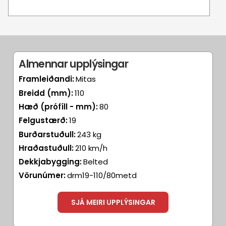
Almennar upplýsingar
Framleiðandi:
Mitas
Breidd (mm):
110
Hæð (prófíll - mm):
80
Felgustærð:
19
Burðarstuðull:
243 kg
Hraðastuðull:
210 km/h
Dekkjabygging:
Belted
Vörunúmer:
drm19-110/80metd
SJÁ MEIRI UPPLÝSINGAR