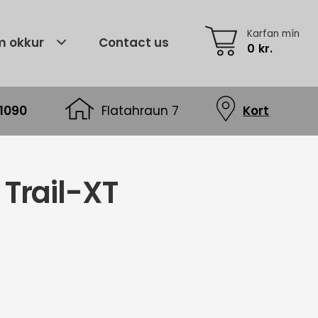
Karfan mín
 okkur
Contact us
0
kr.
1090
Flatahraun 7
Kort
 Trail-XT