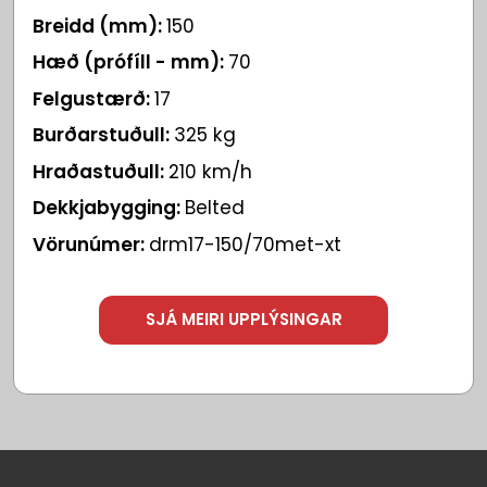
Breidd (mm):
150
Hæð (prófíll - mm):
70
Felgustærð:
17
Burðarstuðull:
325 kg
Hraðastuðull:
210 km/h
Dekkjabygging:
Belted
Vörunúmer:
drm17-150/70met-xt
SJÁ MEIRI UPPLÝSINGAR