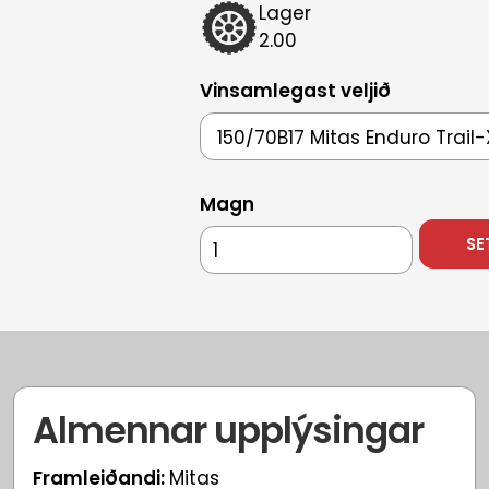
Lager
2.00
Vinsamlegast veljið
Magn
Almennar upplýsingar
Framleiðandi:
Mitas