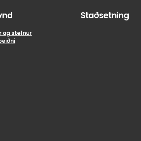
ynd
Staðsetning
r og stefnur
beiðni