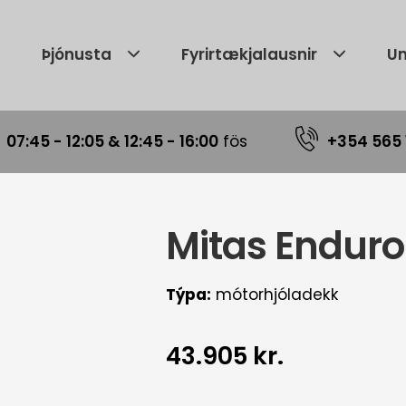
Þjónusta
Fyrirtækjalausnir
Um
|
07:45 - 12:05 & 12:45 - 16:00
fös
+354 565 
Mitas Enduro
Týpa:
mótorhjóladekk
43.905 kr.