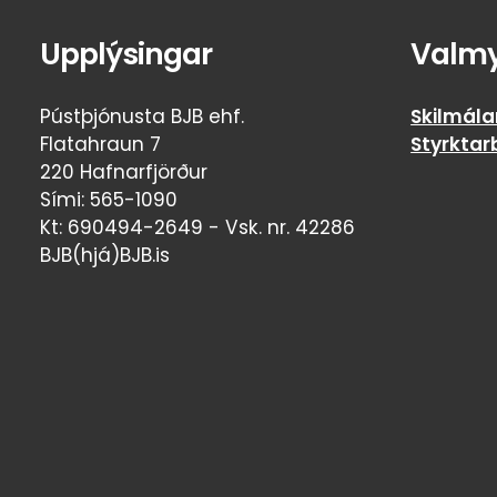
Upplýsingar
Valm
Pústþjónusta BJB ehf.
Skilmála
Flatahraun 7
Styrktar
220 Hafnarfjörður
Sími: 565-1090
Kt: 690494-2649 - Vsk. nr. 42286
BJB(hjá)BJB.is