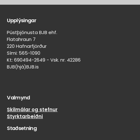
Aðrir
Aðrar
eiginleikar
merkingar
Upplýsingar
Belgur:
On/Off-
Svartur
road
Pústþjónusta BJB ehf.
skipting
Felguvörn:
Flatahraun 7
100%
Nei
220 Hafnarfjörður
on-
Lekaþéttir:
Sími: 565-1090
road
Nei
Kt: 690494-2649 - Vsk. nr. 42286
/
BJB(hjá)BJB.is
Veghljóðssvampur:
0%
Nei
off-
Naglar
road
límdir:
Nei
Valmynd
Skilmálar og stefnur
Styrktarbeiðni
Staðsetning