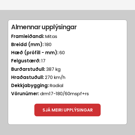
Almennar upplýsingar
Framleiðandi:
Mitas
Breidd (mm):
180
Hæð (prófíll - mm):
60
Felgustærð:
17
Burðarstuðull:
387 kg
Hraðastuðull:
270 km/h
Dekkjabygging:
Radial
Vörunúmer:
drm17-180/60mspf+rs
SJÁ MEIRI UPPLÝSINGAR