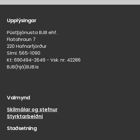
Aðrir
Aðrar
eiginleikar
merkingar
Upplýsingar
Belgur:
On/Off-
Svartur
road
Pústþjónusta BJB ehf.
skipting
Felguvörn:
Flatahraun 7
100%
Nei
220 Hafnarfjörður
on-
Lekaþéttir:
Sími: 565-1090
road
Nei
Kt: 690494-2649 - Vsk. nr. 42286
/
BJB(hjá)BJB.is
Veghljóðssvampur:
0%
Nei
off-
Naglar
road
límdir:
Nei
Valmynd
Skilmálar og stefnur
Styrktarbeiðni
Staðsetning