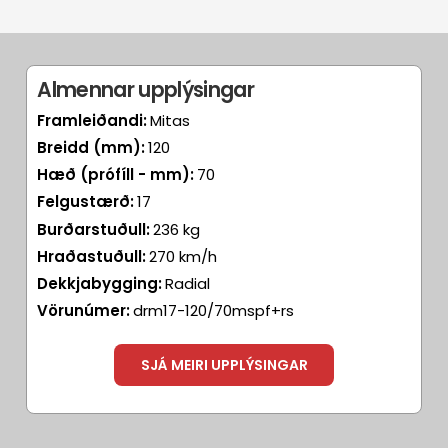
Almennar upplýsingar
Framleiðandi:
Mitas
Breidd (mm):
120
Hæð (prófíll - mm):
70
Felgustærð:
17
Burðarstuðull:
236 kg
Hraðastuðull:
270 km/h
Dekkjabygging:
Radial
Vörunúmer:
drm17-120/70mspf+rs
SJÁ MEIRI UPPLÝSINGAR