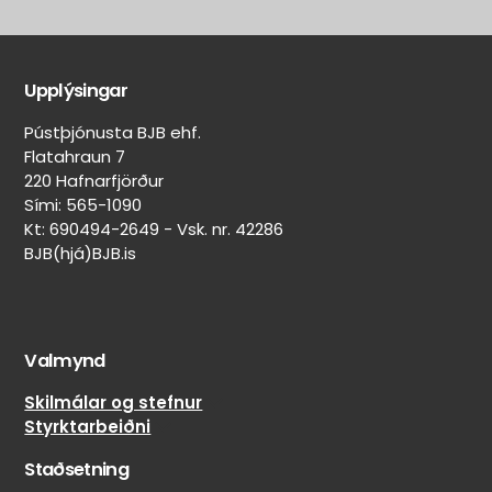
Aðrir
Aðrar
eiginleikar
merkingar
Upplýsingar
Belgur:
On/Off-
Svartur
road
Pústþjónusta BJB ehf.
skipting
Felguvörn:
Flatahraun 7
20%
Nei
220 Hafnarfjörður
on-
Lekaþéttir:
Sími: 565-1090
road
Nei
Kt: 690494-2649 - Vsk. nr. 42286
/
BJB(hjá)BJB.is
Veghljóðssvampur:
80%
Nei
off-
Naglar
road
límdir:
Nei
Valmynd
Skilmálar og stefnur
Styrktarbeiðni
Staðsetning