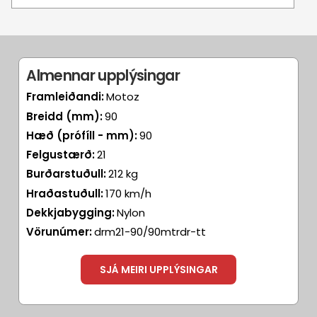
Almennar upplýsingar
Framleiðandi:
Motoz
Breidd (mm):
90
Hæð (prófíll - mm):
90
Felgustærð:
21
Burðarstuðull:
212 kg
Hraðastuðull:
170 km/h
Dekkjabygging:
Nylon
Vörunúmer:
drm21-90/90mtrdr-tt
SJÁ MEIRI UPPLÝSINGAR