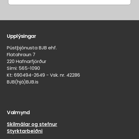
Aðrir
Aðrar
eiginleikar
merkingar
Upplýsingar
Belgur:
Svartur
Pústþjónusta BJB ehf.
Felguvörn:
Flatahraun 7
Nei
220 Hafnarfjörður
Lekaþéttir:
Sími: 565-1090
Nei
Kt: 690494-2649 - Vsk. nr. 42286
BJB(hjá)BJB.is
Veghljóðssvampur:
Nei
Naglar
límdir:
Nei
Valmynd
Tegund
Skilmálar og stefnur
neglingar:
Styrktarbeiðni
Skrúfneglanlegt