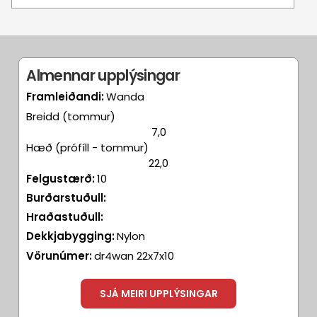
Almennar upplýsingar
Framleiðandi:
Wanda
Breidd (tommur)
7,0
Hæð (prófíll - tommur)
22,0
Felgustærð:
10
Burðarstuðull:
Hraðastuðull:
Dekkjabygging:
Nylon
Vörunúmer:
dr4wan 22x7x10
SJÁ MEIRI UPPLÝSINGAR