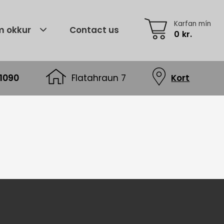
Karfan mín
 okkur
Contact us
0
kr.
1090
Flatahraun 7
Kort