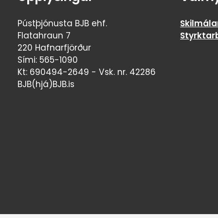
Pústþjónusta BJB ehf.
Skilmála
Flatahraun 7
Styrktar
220 Hafnarfjörður
Sími: 565-1090
Kt: 690494-2649 - Vsk. nr. 42286
BJB(hjá)BJB.is