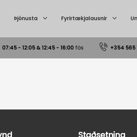
Þjónusta
Fyrirtækjalausnir
Um
|
07:45 - 12:05 & 12:45 - 16:00
fös
+354 565 
ynd
Staðsetning