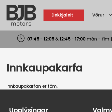
Skip
to
main
Dekkjaleit
Vörur
content
07:45 - 12:05 & 12:45 - 17:00
mán - fim
Innkaupakarfa
Innkaupakarfan er tóm.
Upplýsingar
Valm