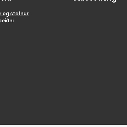
r og stefnur
beiðni