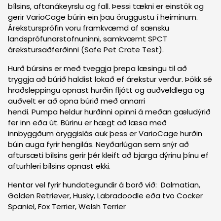
bílsins, aftanákeyrslu og fall. Þessi tækni er einstök og
gerir VarioCage búrin ein þau öruggustu í heiminum.
Árekstursprófin voru framkvæmd af sænsku
landsprófunarstofnuninni, samkvæmt SPCT
árekstursaðferðinni (Safe Pet Crate Test).
Hurð búrsins er með tveggja þrepa læsingu til að
tryggja að búrið haldist lokað ef árekstur verður. Þökk sé
hraðsleppingu opnast hurðin fljótt og auðveldlega og
auðvelt er að opna búrið með annarri
hendi. Pumpa heldur hurðinni opinni á meðan gæludýrið
fer inn eða út. Búrinu er hægt að læsa með
innbyggðum öryggislás auk þess er VarioCage hurðin
búin auga fyrir hengilás. Neyðarlúgan sem snýr að
aftursæti bílsins gerir þér kleift að bjarga dýrinu þínu ef
afturhleri bílsins opnast ekki.
Hentar vel fyrir hundategundir á borð við: Dalmatian,
Golden Retriever, Husky, Labradoodle eða tvo Cocker
Spaniel, Fox Terrier, Welsh Terrier