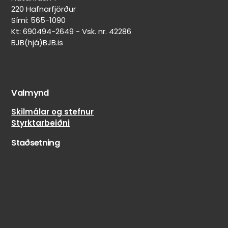
220 Hafnarfjörður
Sími: 565-1090
Kt: 690494-2649 - Vsk. nr. 42286
BJB(hjá)BJB.is
Valmynd
Skilmálar og stefnur
Styrktarbeiðni
Staðsetning