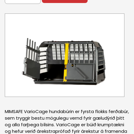
Púst
Upphækkanir
+354 565 1090
Varahlutir
Varahlutaöflun
Önnur þjónusta
Flatahraun 7
Kort
MIMSAFE VarioCage hundabúrin er fyrsta flokks ferðabúr,
sem tryggir bestu mögulegu vernd fyrir gæludýrið þitt
og alla farþega bílsins. VarioCage er búið krumptækni
og hefur verið árekstraprófað fyrir árekstur á framenda