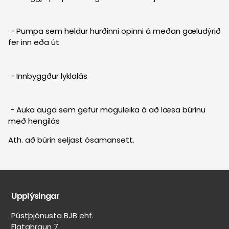
- Pumpa sem heldur hurðinni opinni á meðan gæludýrið
fer inn eða út
- Innbyggður lyklalás
- Auka auga sem gefur möguleika á að læsa búrinu
með hengilás
Ath. að búrin seljast ósamansett.
Upplýsingar
Pústþjónusta BJB ehf.
Flatahraun 7