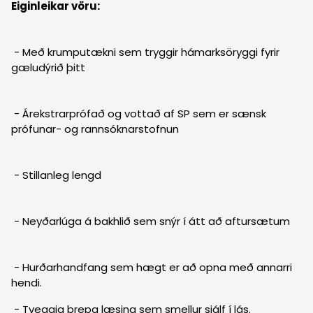
Eiginleikar vöru:
- Með krumputækni sem tryggir hámarksöryggi fyrir
gæludýrið þitt
- Árekstrarprófað og vottað af SP sem er sænsk
prófunar- og rannsóknarstofnun
- Stillanleg lengd
- Neyðarlúga á bakhlið sem snýr í átt að aftursætum
- Hurðarhandfang sem hægt er að opna með annarri
hendi.
- Tveggja þrepa læsing sem smellur sjálf í lás.