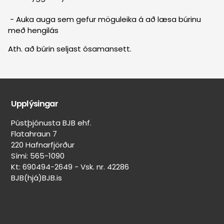
- Auka auga sem gefur möguleika á að læsa búrinu
með hengilás
Ath. að búrin seljast ósamansett.
Upplýsingar
Pústþjónusta BJB ehf.
Flatahraun 7
220 Hafnarfjörður
Sími: 565-1090
Kt: 690494-2649 - Vsk. nr. 42286
BJB(hjá)BJB.is