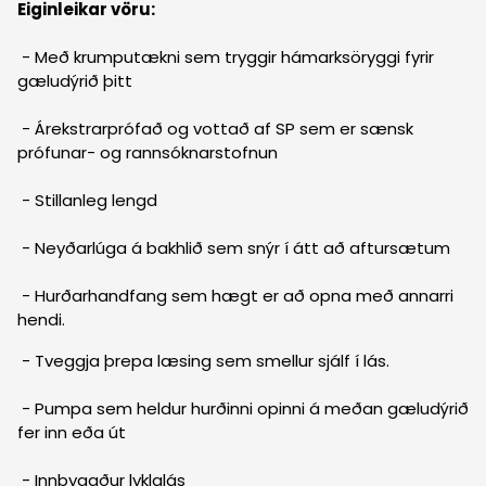
Eiginleikar vöru:
- Með krumputækni sem tryggir hámarksöryggi fyrir
gæludýrið þitt
- Árekstrarprófað og vottað af SP sem er sænsk
prófunar- og rannsóknarstofnun
- Stillanleg lengd
- Neyðarlúga á bakhlið sem snýr í átt að aftursætum
- Hurðarhandfang sem hægt er að opna með annarri
hendi.
- Tveggja þrepa læsing sem smellur sjálf í lás.
- Pumpa sem heldur hurðinni opinni á meðan gæludýrið
fer inn eða út
- Innbyggður lyklalás