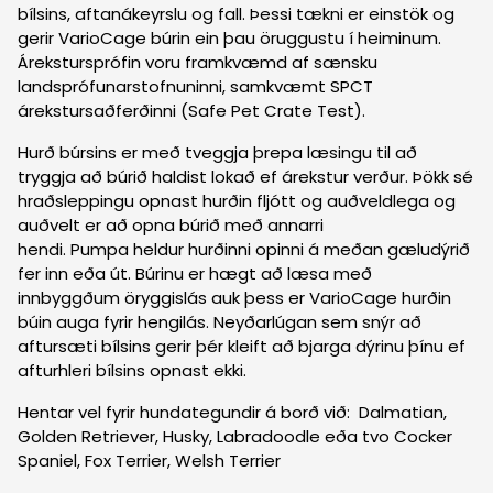
bílsins, aftanákeyrslu og fall. Þessi tækni er einstök og
gerir VarioCage búrin ein þau öruggustu í heiminum.
Árekstursprófin voru framkvæmd af sænsku
landsprófunarstofnuninni, samkvæmt SPCT
árekstursaðferðinni (Safe Pet Crate Test).
Hurð búrsins er með tveggja þrepa læsingu til að
tryggja að búrið haldist lokað ef árekstur verður. Þökk sé
hraðsleppingu opnast hurðin fljótt og auðveldlega og
auðvelt er að opna búrið með annarri
hendi. Pumpa heldur hurðinni opinni á meðan gæludýrið
fer inn eða út. Búrinu er hægt að læsa með
innbyggðum öryggislás auk þess er VarioCage hurðin
búin auga fyrir hengilás. Neyðarlúgan sem snýr að
aftursæti bílsins gerir þér kleift að bjarga dýrinu þínu ef
afturhleri bílsins opnast ekki.
Hentar vel fyrir hundategundir á borð við: Dalmatian,
Golden Retriever, Husky, Labradoodle eða tvo Cocker
Spaniel, Fox Terrier, Welsh Terrier