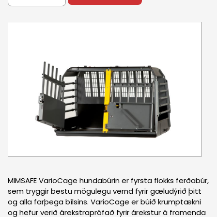
Púst
Upphækkanir
+354 565 1090
Varahlutir
Varahlutaöflun
Önnur þjónusta
Flatahraun 7
Kort
MIMSAFE VarioCage hundabúrin er fyrsta flokks ferðabúr,
sem tryggir bestu mögulegu vernd fyrir gæludýrið þitt
og alla farþega bílsins. VarioCage er búið krumptækni
og hefur verið árekstraprófað fyrir árekstur á framenda