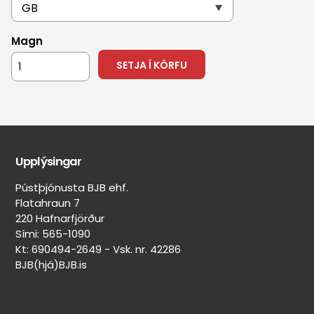
Púst
Upphækkanir
+354 565 1090
Varahlutir
Varahlutaöflun
Magn
Önnur þjónusta
Flatahraun 7
Kort
Upplýsingar
Pústþjónusta BJB ehf.
Flatahraun 7
220 Hafnarfjörður
Sími: 565-1090
Kt: 690494-2649 - Vsk. nr. 42286
BJB(hjá)BJB.is