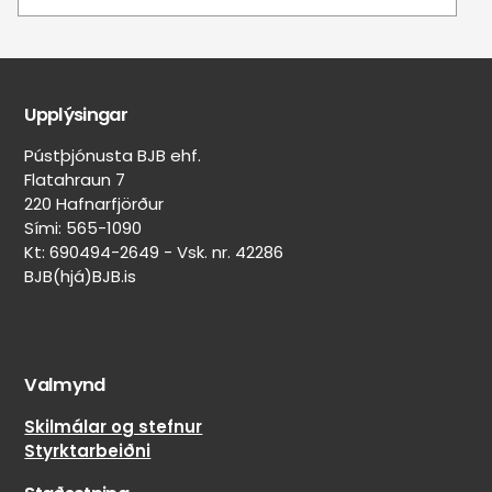
Upplýsingar
Pústþjónusta BJB ehf.
Flatahraun 7
220 Hafnarfjörður
Sími: 565-1090
Kt: 690494-2649 - Vsk. nr. 42286
BJB(hjá)BJB.is
Valmynd
Skilmálar og stefnur
Styrktarbeiðni