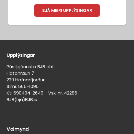
SJÁ MEIRI UPPLÝSINGAR
Aðrir
Aðrar
eiginleikar
merkingar
Upplýsingar
Belgur:
On/Off-
Svartur
road
Pústþjónusta BJB ehf.
skipting
Felguvörn:
Flatahraun 7
100%
Nei
220 Hafnarfjörður
on-
Lekaþéttir:
Sími: 565-1090
road
Nei
Kt: 690494-2649 - Vsk. nr. 42286
/
BJB(hjá)BJB.is
Veghljóðssvampur:
0%
Nei
off-
Naglar
road
límdir:
Nei
Valmynd