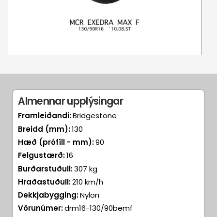
Almennar upplýsingar
Framleiðandi:
Bridgestone
Breidd (mm):
130
Hæð (prófíll - mm):
90
Felgustærð:
16
Burðarstuðull:
307 kg
Hraðastuðull:
210 km/h
Dekkjabygging:
Nylon
Vörunúmer:
drm16-130/90bemf