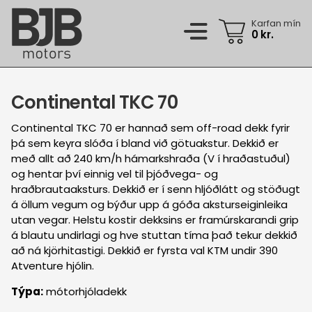
Skip
to
Karfan mín
0
kr.
main
content
Dekkjaleit
Continental TKC 70
Vörur
Aukahlutir
Continental TKC 70 er hannað sem off-road dekk fyrir
Þjónusta
þá sem keyra slóða í bland við götuakstur. Dekkið er
Dekk
með allt að 240 km/h hámarkshraða (V í hraðastuðul)
Almenn verkstæðisþjónusta
Fyrirtækjalausnir
og hentar því einnig vel til þjóðvega- og
Jaðarsportsdekk
Dekkjahótel
hraðbrautaaksturs. Dekkið er í senn hljóðlátt og stöðugt
Flotaþjónusta
Um okkur
á öllum vegum og býður upp á góða aksturseiginleika
Jaðarsportsfelgur
Felguviðgerðaþjónusta
Iðnaðardekk
utan vegar. Helstu kostir dekksins er framúrskarandi grip
BJB (um okkur)
Contact us
Keppnisdekk
á blautu undirlagi og hve stuttan tíma það tekur dekkið
Hjólbarðaþjónusta
Mannauður
að ná kjörhitastigi. Dekkið er fyrsta val KTM undir 390
Felgur
Atventure hjólin.
Pústþjónusta
07:45 - 12:05 & 12:45 - 17:00
mán - fim
Spurt og svarað
Gæludýravörur
Týpa:
mótorhjóladekk
Smurþjónusta
07:45 - 12:05 & 12:45 - 16:00
fös