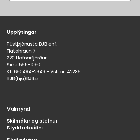
Aðrir
Aðrar
eiginleikar
merkingar
Upplýsingar
Belgur:
Heilsársdekkjamerking
Svartur
Pústþjónusta BJB ehf.
(Mud & Snow)
Felguvörn:
Flatahraun 7
Nei
On/Off-
220 Hafnarfjörður
Lekaþéttir:
road
Sími: 565-1090
Nei
skipting
Kt: 690494-2649 - Vsk. nr. 42286
80%
BJB(hjá)BJB.is
Veghljóðssvampur:
on-
Nei
road
Naglar
/
límdir:
20%
Nei
Valmynd
off-
road
Skilmálar og stefnur
Styrktarbeiðni
Staðsetning