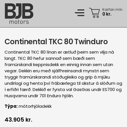
Skip
to
Karfan mín
0
kr.
main
content
Dekkjaleit
Continental TKC 80 Twinduro
Vörur
Aukahlutir
Continental TKC 80 línan er ætluð þeim sem vilja ná
Þjónusta
langt. TKC 80 hefur sannað sem bæði sem
Dekk
framúrskandi keppnisdekk en einnig innan sem utan
Almenn verkstæðisþjónusta
Fyrirtækjalausnir
vegar. Dekkin eru með sjálfhreinsandi mynstri sem
Jaðarsportsdekk
Dekkjahótel
tryggir framúrskarandi stöðugleika og grip á mjúku
Flotaþjónusta
Um okkur
undirlagi og henta því frábærlega til akstur á slóðum og
Jaðarsportsfelgur
Felguviðgerðaþjónusta
Iðnaðardekk
í erfiðri færð. Dekkið er fyrsta val GasGas undir ES700 og
BJB (um okkur)
Contact us
Keppnisdekk
Husqvarna undir 701 Enduro hjólin.
Hjólbarðaþjónusta
Mannauður
Týpa:
mótorhjóladekk
Felgur
Pústþjónusta
07:45 - 12:05 & 12:45 - 17:00
mán - fim
Spurt og svarað
Gæludýravörur
43.905 kr.
Smurþjónusta
07:45 - 12:05 & 12:45 - 16:00
fös