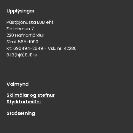
eiginleikar
merkingar
Upplýsingar
Belgur:
Heilsársdekkjamerking
Svartur
Pústþjónusta BJB ehf.
(Mud & Snow)
Felguvörn:
Flatahraun 7
Nei
On/Off-
220 Hafnarfjörður
Lekaþéttir:
road
Sími: 565-1090
Nei
skipting
Kt: 690494-2649 - Vsk. nr. 42286
40%
BJB(hjá)BJB.is
Veghljóðssvampur:
on-
Nei
road
Naglar
/
límdir:
60%
Nei
Valmynd
off-
road
Skilmálar og stefnur
Styrktarbeiðni
Staðsetning