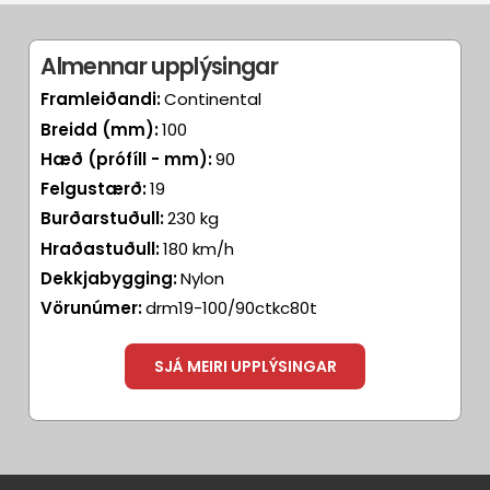
Almennar upplýsingar
Framleiðandi:
Continental
Breidd (mm):
100
Hæð (prófíll - mm):
90
Felgustærð:
19
Burðarstuðull:
230 kg
Hraðastuðull:
180 km/h
Dekkjabygging:
Nylon
Vörunúmer:
drm19-100/90ctkc80t
SJÁ MEIRI UPPLÝSINGAR
Aðrir
Aðrar