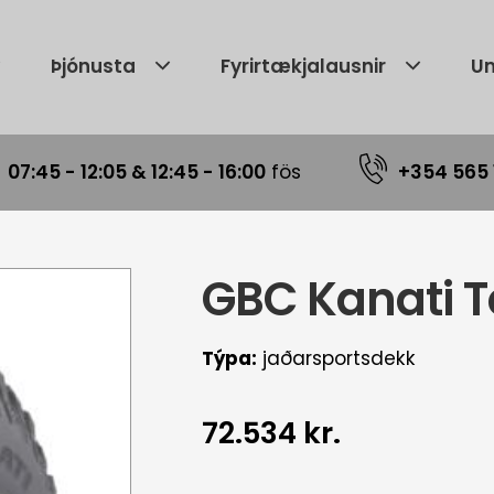
Þjónusta
Fyrirtækjalausnir
Um
|
07:45 - 12:05 & 12:45 - 16:00
fös
+354 565 
GBC Kanati T
Týpa:
jaðarsportsdekk
72.534 kr.