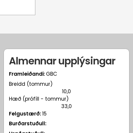
Almennar upplýsingar
Framleiðandi:
GBC
Breidd (tommur)
10,0
Hæð (prófíll - tommur)
33,0
Felgustærð:
15
Burðarstuðull: