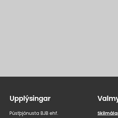
Upplýsingar
Valm
Pústþjónusta BJB ehf.
Skilmála