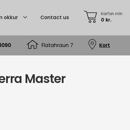
Karfan mín
 okkur
Contact us
0
kr.
1090
Flatahraun 7
Kort
erra Master