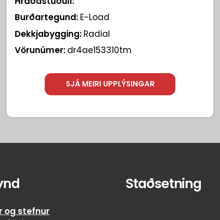
Hraðastuðull:
Burðartegund:
E-Load
Dekkjabygging:
Radial
Vörunúmer:
dr4ae153310tm
SJÁ MEIRI UPPLÝSINGAR
ynd
Staðsetning
r og stefnur