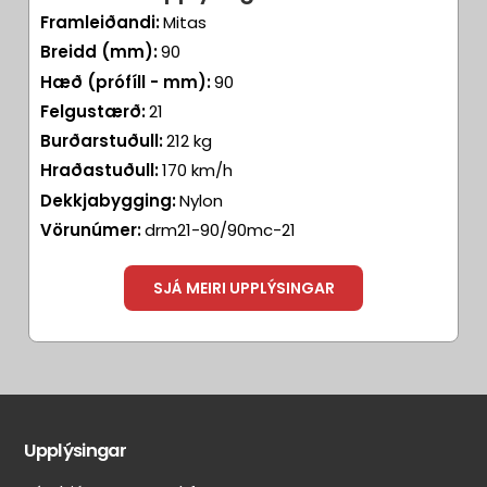
Framleiðandi:
Mitas
Breidd (mm):
90
Hæð (prófíll - mm):
90
Felgustærð:
21
Burðarstuðull:
212 kg
Hraðastuðull:
170 km/h
Dekkjabygging:
Nylon
Vörunúmer:
drm21-90/90mc-21
SJÁ MEIRI UPPLÝSINGAR
Aðrir
Aðrar
eiginleikar
merkingar
Upplýsingar
Belgur:
Heilsársdekkjamerking
Svartur