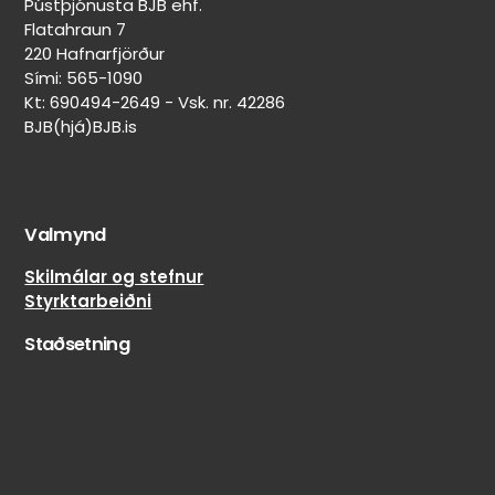
Pústþjónusta BJB ehf.
(Mud & Snow)
Felguvörn:
Flatahraun 7
Nei
On/Off-
220 Hafnarfjörður
Lekaþéttir:
road
Sími: 565-1090
Nei
skipting
Kt: 690494-2649 - Vsk. nr. 42286
20%
BJB(hjá)BJB.is
Veghljóðssvampur:
on-
Nei
road
Naglar
/
límdir:
80%
Nei
Valmynd
off-
road
Skilmálar og stefnur
Styrktarbeiðni
Staðsetning