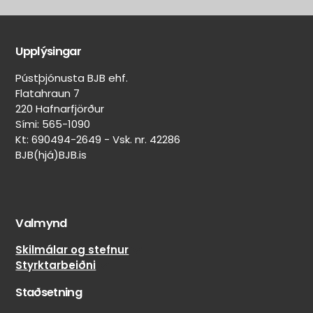
Aðrir
Aðrar
eiginleikar
merkingar
Upplýsingar
Belgur:
Heilsársdekkjamerking
Svartur
Pústþjónusta BJB ehf.
(Mud & Snow)
Felguvörn:
Flatahraun 7
Nei
On/Off-
220 Hafnarfjörður
Lekaþéttir:
road
Sími: 565-1090
Nei
skipting
Kt: 690494-2649 - Vsk. nr. 42286
20%
BJB(hjá)BJB.is
Veghljóðssvampur:
on-
Nei
road
Naglar
/
límdir:
80%
Nei
Valmynd
off-
road
Skilmálar og stefnur
Styrktarbeiðni
Staðsetning