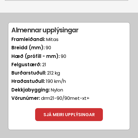
Almennar upplýsingar
Framleiðandi:
Mitas
Breidd (mm):
90
Hæð (prófíll - mm):
90
Felgustærð:
21
Burðarstuðull:
212 kg
Hraðastuðull:
190 km/h
Dekkjabygging:
Nylon
Vörunúmer:
drm21-90/90met-xt+
SJÁ MEIRI UPPLÝSINGAR