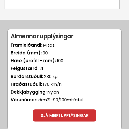
Almennar upplýsingar
Framleiðandi:
Mitas
Breidd (mm):
90
Hæð (prófíll - mm):
100
Felgustærð:
21
Burðarstuðull:
230 kg
Hraðastuðull:
170 km/h
Dekkjabygging:
Nylon
Vörunúmer:
drm21-90/100mtfefsl
SJÁ MEIRI UPPLÝSINGAR