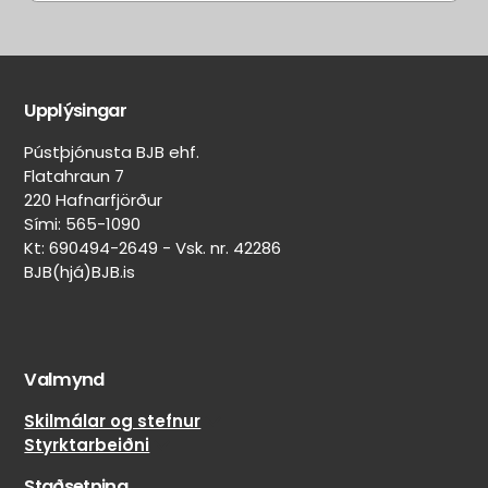
Aðrir
Aðrar
eiginleikar
merkingar
Upplýsingar
Belgur:
Svartur
Pústþjónusta BJB ehf.
Felguvörn:
Flatahraun 7
Nei
220 Hafnarfjörður
Lekaþéttir:
Sími: 565-1090
Nei
Kt: 690494-2649 - Vsk. nr. 42286
BJB(hjá)BJB.is
Veghljóðssvampur:
Nei
Naglar
límdir:
Nei
Valmynd
Skilmálar og stefnur
Styrktarbeiðni
Staðsetning