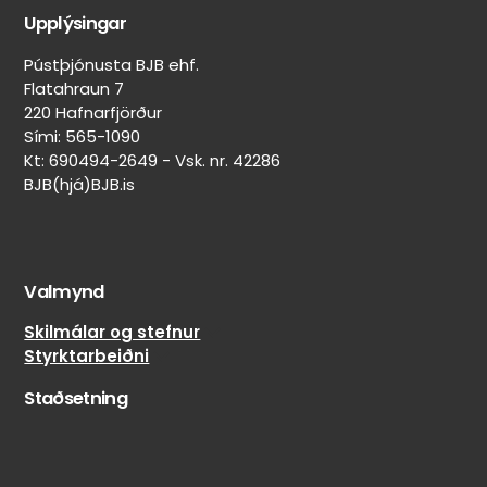
Upplýsingar
Pústþjónusta BJB ehf.
Flatahraun 7
220 Hafnarfjörður
Sími: 565-1090
Kt: 690494-2649 - Vsk. nr. 42286
BJB(hjá)BJB.is
Valmynd
Skilmálar og stefnur
Styrktarbeiðni
Staðsetning