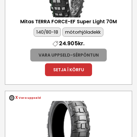
Mitas TERRA FORCE-EF Super Light
70M
140/80-18
mótorhjóladekk
24.905kr.
VARA UPPSELD-SÉRPÖNTUN
SETJA Í KÖRFU
X
Vara uppseld
Mynd