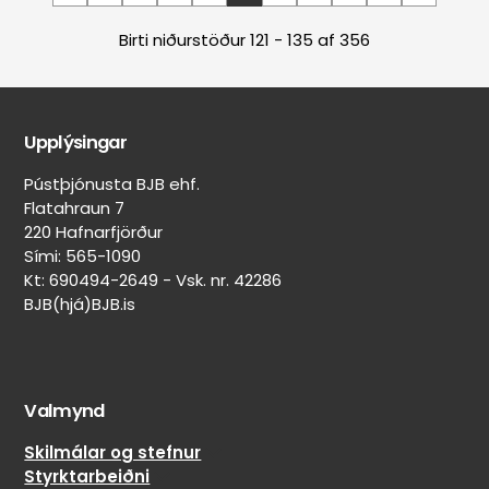
Page
Page
Page
Page
Núverandi
Page
Page
Page
Page
síða
Birti niðurstöður 121 - 135 af 356
Upplýsingar
Pústþjónusta BJB ehf.
Flatahraun 7
220 Hafnarfjörður
Sími: 565-1090
Kt: 690494-2649 - Vsk. nr. 42286
BJB(hjá)BJB.is
Valmynd
Skilmálar og stefnur
Styrktarbeiðni