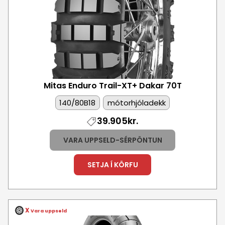
Mitas Enduro Trail-XT+ Dakar
70T
140/80B18
mótorhjóladekk
39.905kr.
VARA UPPSELD-SÉRPÖNTUN
SETJA Í KÖRFU
X
Vara uppseld
Mynd