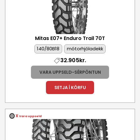
Mitas E07+ Enduro Trail
70T
140/80B18
mótorhjóladekk
32.905kr.
VARA UPPSELD-SÉRPÖNTUN
SETJA Í KÖRFU
X
Vara uppseld
Mynd