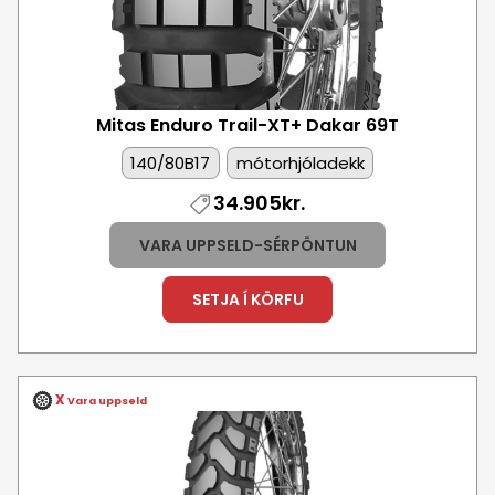
Mitas Enduro Trail-XT+ Dakar
69T
140/80B17
mótorhjóladekk
34.905kr.
VARA UPPSELD-SÉRPÖNTUN
SETJA Í KÖRFU
X
Vara uppseld
Mynd