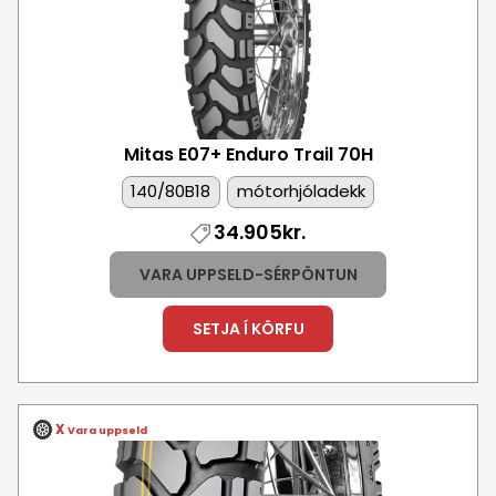
Mitas E07+ Enduro Trail
70H
140/80B18
mótorhjóladekk
34.905kr.
VARA UPPSELD-SÉRPÖNTUN
SETJA Í KÖRFU
X
Vara uppseld
Mynd