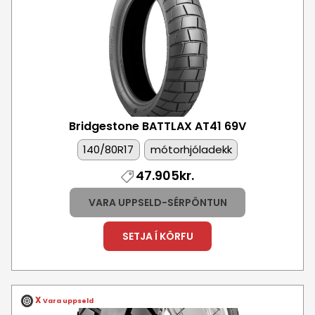
Bridgestone BATTLAX AT41
69V
140/80R17
mótorhjóladekk
47.905kr.
VARA UPPSELD-SÉRPÖNTUN
SETJA Í KÖRFU
X
Vara uppseld