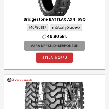
Bridgestone BATTLAX AX41
69Q
140/80B17
mótorhjóladekk
46.905kr.
VARA UPPSELD-SÉRPÖNTUN
SETJA Í KÖRFU
X
Vara uppseld
Mynd