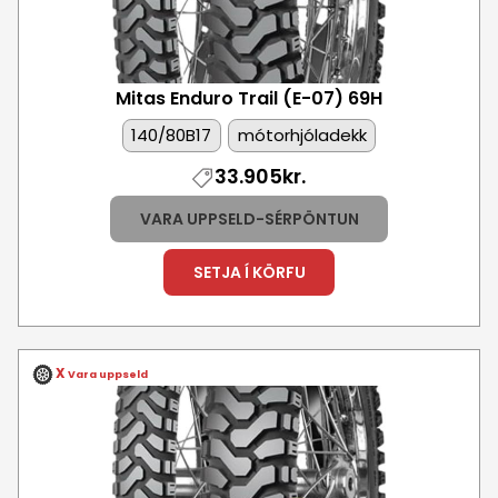
Mitas Enduro Trail (E-07)
69H
140/80B17
mótorhjóladekk
33.905kr.
VARA UPPSELD-SÉRPÖNTUN
SETJA Í KÖRFU
X
Vara uppseld
Mynd