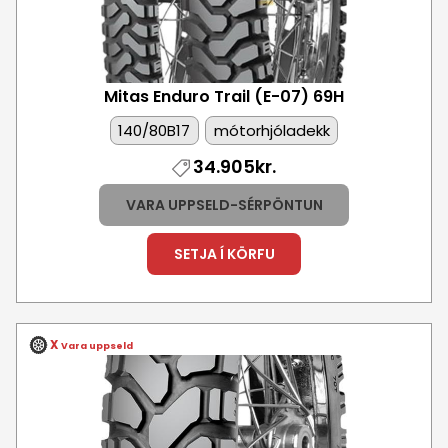
Mitas Enduro Trail (E-07)
69H
140/80B17
mótorhjóladekk
34.905kr.
VARA UPPSELD-SÉRPÖNTUN
SETJA Í KÖRFU
X
Vara uppseld
Mynd