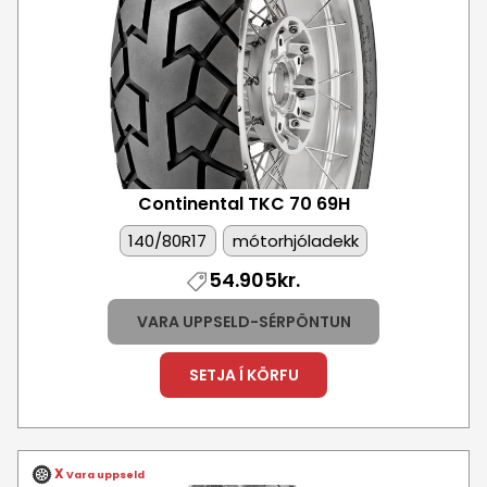
Mynd
Continental TKC 70
69H
140/80R17
mótorhjóladekk
54.905kr.
VARA UPPSELD-SÉRPÖNTUN
SETJA Í KÖRFU
X
Vara uppseld