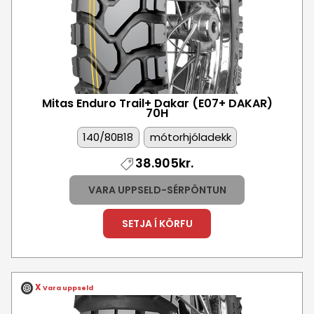
Mitas Enduro Trail+ Dakar (E07+ DAKAR)
70H
140/80B18
mótorhjóladekk
38.905kr.
VARA UPPSELD-SÉRPÖNTUN
SETJA Í KÖRFU
X
Vara uppseld
Mynd