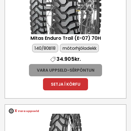
Mitas Enduro Trail (E-07)
70H
140/80B18
mótorhjóladekk
34.905kr.
VARA UPPSELD-SÉRPÖNTUN
SETJA Í KÖRFU
X
Vara uppseld
Mynd