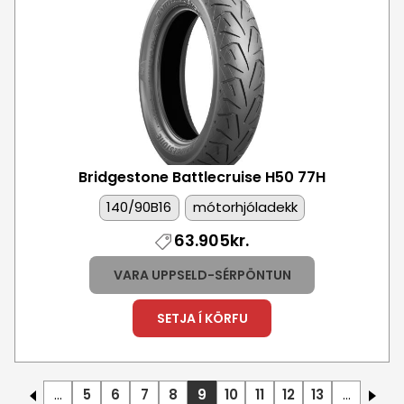
Mynd
Bridgestone Battlecruise H50
77H
140/90B16
mótorhjóladekk
63.905kr.
VARA UPPSELD-SÉRPÖNTUN
SETJA Í KÖRFU
…
5
6
7
8
9
10
11
12
13
…