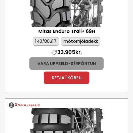
Mitas Enduro Trail+
69H
140/80B17
mótorhjóladekk
33.905kr.
VARA UPPSELD-SÉRPÖNTUN
SETJA Í KÖRFU
X
Vara uppseld
Mynd