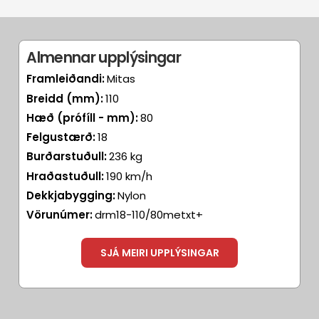
Almennar upplýsingar
Framleiðandi:
Mitas
Breidd (mm):
110
Hæð (prófíll - mm):
80
Felgustærð:
18
Burðarstuðull:
236 kg
Hraðastuðull:
190 km/h
Dekkjabygging:
Nylon
Vörunúmer:
drm18-110/80metxt+
SJÁ MEIRI UPPLÝSINGAR