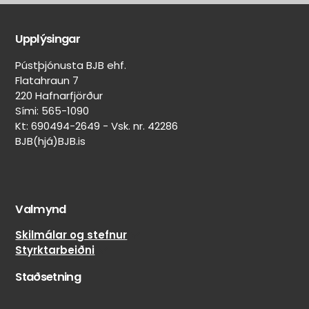
Aðrir
Aðrar
eiginleikar
merkingar
Upplýsingar
Belgur:
Heilsársdekkjamerking
Svartur
Pústþjónusta BJB ehf.
(Mud & Snow)
Felguvörn:
Flatahraun 7
Nei
220 Hafnarfjörður
Lekaþéttir:
Sími: 565-1090
Nei
Kt: 690494-2649 - Vsk. nr. 42286
BJB(hjá)BJB.is
Veghljóðssvampur:
Nei
Naglar
límdir:
Nei
Valmynd
Skilmálar og stefnur
Styrktarbeiðni
Staðsetning