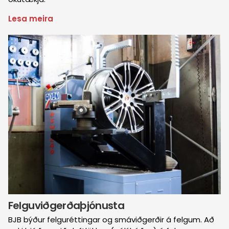
Lesa meira
um
Verkstæðisþjónusta
Mynd
Felguviðgerðaþjónusta
BJB býður felguréttingar og smáviðgerðir á felgum. Að