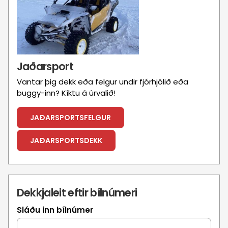
Jaðarsport
Vantar þig dekk eða felgur undir fjórhjólið eða
buggy-inn? Kíktu á úrvalið!
JAÐARSPORTSFELGUR
JAÐARSPORTSDEKK
Dekkjaleit eftir bílnúmeri
Sláðu inn bílnúmer