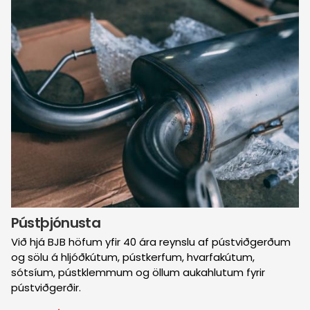
Pústþjónusta
Við hjá BJB höfum yfir 40 ára reynslu af pústviðgerðum
og sölu á hljóðkútum, pústkerfum, hvarfakútum,
sótsíum, pústklemmum og öllum aukahlutum fyrir
pústviðgerðir.