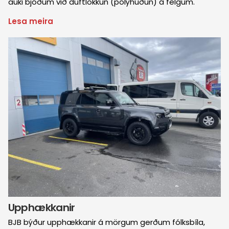
auki bjóðum við duftlökkun (pólýhúðun) á felgum.
Lesa meira
um
Felguviðgerðaþjónusta
Mynd
Upphækkanir
BJB býður upphækkanir á mörgum gerðum fólksbíla,