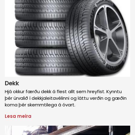
Dekk
Hjá okkur færðu dekk á flest allt sem hreyfist. Kynntu
þér úrvalið í dekkjaleitavélinni og láttu verðin og gæðin
koma þér skemmtilega á óvart.
Lesa meira
um
Dekk
Mynd