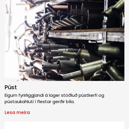
Púst
Eigum fyrirliggjandi á lager stöðluð pústkerfi og
pústaukahluti í flestar gerðir bíla.
Lesa meira
um
Púst
Mynd