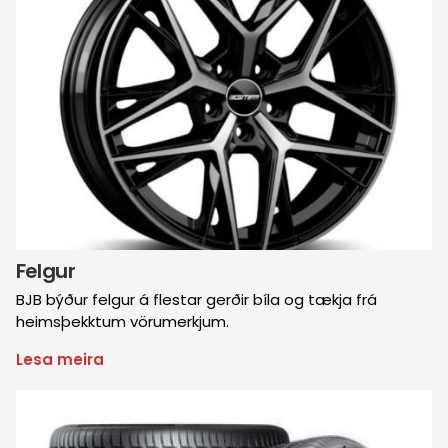
Felgur
BJB býður felgur á flestar gerðir bíla og tækja frá
heimsþekktum vörumerkjum.
Lesa meira
um
Felgur
Mynd