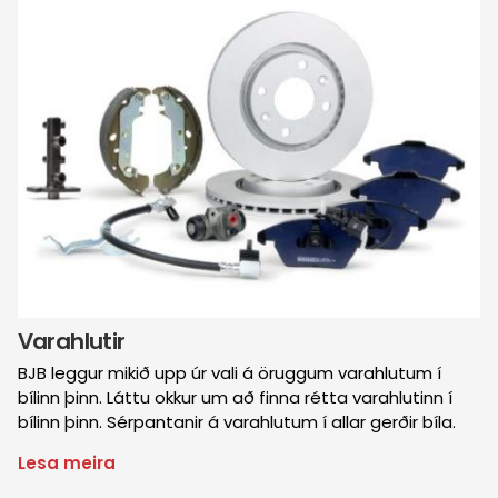
Varahlutir
BJB leggur mikið upp úr vali á öruggum varahlutum í
bílinn þinn. Láttu okkur um að finna rétta varahlutinn í
bílinn þinn. Sérpantanir á varahlutum í allar gerðir bíla.
Lesa meira
um
Varahlutir