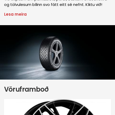
og tölvulesum bílinn svo fátt eitt sé nefnt. Kíktu við!
Lesa meira
um
Önnur
þjónusta
Mynd
Vöruframboð
Mynd