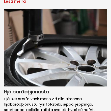
Lesa meira
um
Pústþjónusta
Mynd
Hjólbarðaþjónusta
Hjá BJB starfa vanir menn við alla almenna
hjólbarðaþjónustu fyrir fólksbíla, jeppa, jepplinga,
sportjeppa, pallbíla, rafbíla svo eitthvað sé nefnt.