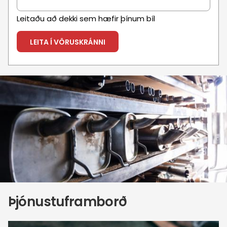
Leitaðu að dekki sem hæfir þínum bíl
Mynd
Þjónustuframborð
Mynd