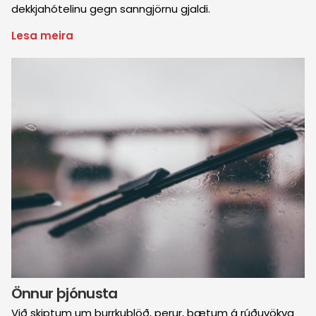
dekkjahótelinu gegn sanngjörnu gjaldi.
Lesa meira
um
Dekkjahótel
Mynd
Önnur þjónusta
Við skiptum um þurrkublöð, perur, bætum á rúðuvökva