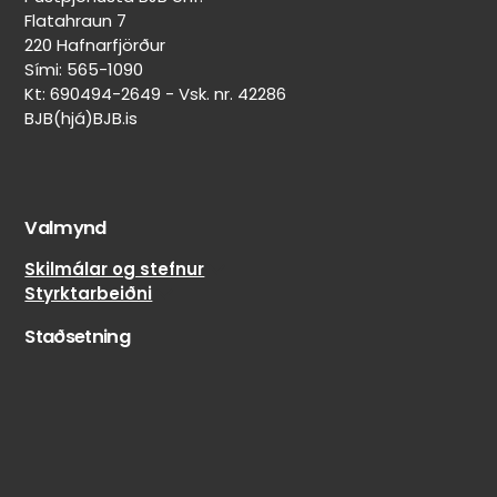
Flatahraun 7
220 Hafnarfjörður
Sími: 565-1090
Kt: 690494-2649 - Vsk. nr. 42286
BJB(hjá)BJB.is
Valmynd
Skilmálar og stefnur
Styrktarbeiðni
Staðsetning