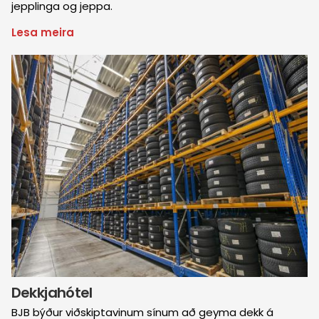
jepplinga og jeppa.
Lesa meira
um
Upphækkanir
Mynd
Dekkjahótel
BJB býður viðskiptavinum sínum að geyma dekk á