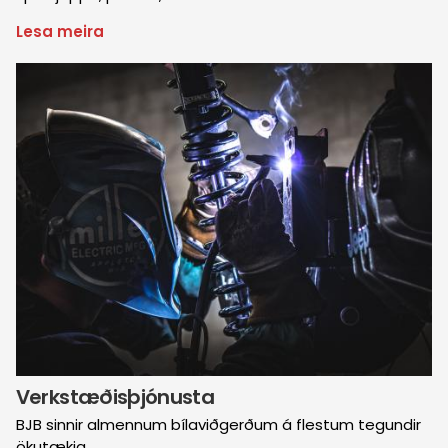
Lesa meira
um
Hjólbarðaþjónusta
Mynd
Verkstæðisþjónusta
BJB sinnir almennum bílaviðgerðum á flestum tegundir
ökutækja.